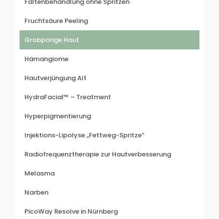
Faltenbehandlung ohne Spritzen
Fruchtsäure Peeling
Grobporige Haut
Hämangiome
Hautverjüngung Alt
HydraFacial™ – Treatment
Hyperpigmentierung
Injektions-Lipolyse „Fettweg-Spritze“
Radiofrequenztherapie zur Hautverbesserung
Melasma
Narben
PicoWay Resolve in Nürnberg