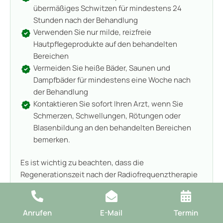
übermäßiges Schwitzen für mindestens 24
Stunden nach der Behandlung
Verwenden Sie nur milde, reizfreie
Hautpflegeprodukte auf den behandelten
Bereichen
Vermeiden Sie heiße Bäder, Saunen und
Dampfbäder für mindestens eine Woche nach
der Behandlung
Kontaktieren Sie sofort Ihren Arzt, wenn Sie
Schmerzen, Schwellungen, Rötungen oder
Blasenbildung an den behandelten Bereichen
bemerken.
Es ist wichtig zu beachten, dass die
Regenerationszeit nach der Radiofrequenztherapie
je nach individueller Hautbeschaffenheit und
Behandlungsdauer variieren kann. Sprechen Sie
daher mit Ihrem Arzt über die spezifischen
Anrufen
E-Mail
Termin
Empfehlungen für Ihre Behandlung.